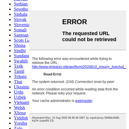
Serbian
Sesotho
Sinhala
Slovak
Slovenian
Somali
Samoan
Scots Gaelic
Shona
Sindhi
Sundanese
Swahili
Tajik
Tamil
Telugu
Thai
Ukrainian
Urdu
Uzbek
Vietnamese
Welsh
Xhosa
Yiddish
Yoruba
Zulu