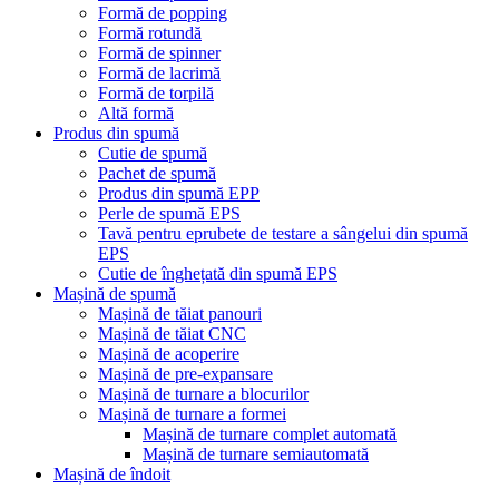
Formă de popping
Formă rotundă
Formă de spinner
Formă de lacrimă
Formă de torpilă
Altă formă
Produs din spumă
Cutie de spumă
Pachet de spumă
Produs din spumă EPP
Perle de spumă EPS
Tavă pentru eprubete de testare a sângelui din spumă
EPS
Cutie de înghețată din spumă EPS
Mașină de spumă
Mașină de tăiat panouri
Mașină de tăiat CNC
Mașină de acoperire
Mașină de pre-expansare
Mașină de turnare a blocurilor
Mașină de turnare a formei
Mașină de turnare complet automată
Mașină de turnare semiautomată
Mașină de îndoit