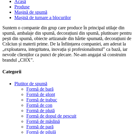
Acasă
Produse
Mașină de spumă
Mașină de turnare a blocurilor
Suntem o companie din grup care produce în principal utilaje din
spumă, ambalaje din spumă, decorațiuni din spumă, plutitoare pentru
pești din spumă, obiecte artizanale din hârtie spumată, decorațiuni de
Crăciun și materii prime. De la înființarea companiei, am aderat la
„exploatarea, integritatea, inovația și profesionalismul” ca bază, iar
nevoile clienților ca punct de plecare. Ne-am angajat să construim
brandul „CHX”.
Categorii
Plutitor de spumă
Formă de bară
Formă de glonț
Formă de trabuc
Formă de con
Formă de plută
Formă de dopul de pescuit
Formă de măslină
Formă de pară
Formă de pilulă