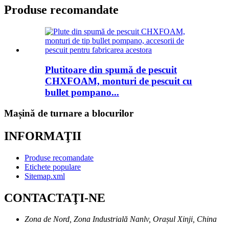
Produse recomandate
Plutitoare din spumă de pescuit
CHXFOAM, monturi de pescuit cu
bullet pompano...
Mașină de turnare a blocurilor
INFORMAŢII
Produse recomandate
Etichete populare
Sitemap.xml
CONTACTAŢI-NE
Zona de Nord, Zona Industrială Nanlv, Orașul Xinji, China