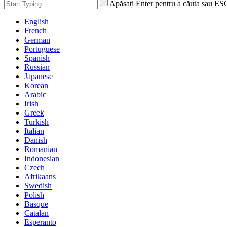
Apăsați Enter pentru a căuta sau ES
English
French
German
Portuguese
Spanish
Russian
Japanese
Korean
Arabic
Irish
Greek
Turkish
Italian
Danish
Romanian
Indonesian
Czech
Afrikaans
Swedish
Polish
Basque
Catalan
Esperanto