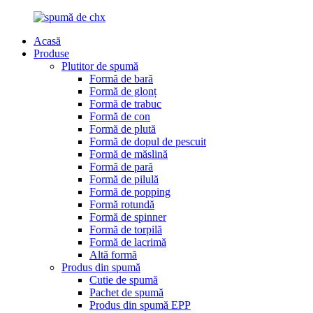
Acasă
Produse
Plutitor de spumă
Formă de bară
Formă de glonț
Formă de trabuc
Formă de con
Formă de plută
Formă de dopul de pescuit
Formă de măslină
Formă de pară
Formă de pilulă
Formă de popping
Formă rotundă
Formă de spinner
Formă de torpilă
Formă de lacrimă
Altă formă
Produs din spumă
Cutie de spumă
Pachet de spumă
Produs din spumă EPP