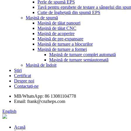
Perle de spumă EPS
Tavă pentru eprubete de testare a sângelui din sp
Cutie de înghețată din spumă EPS
Mașină de spumă
Mașină de tăiat panouri
Mașină de tăiat CNC
Mașină de acoperire
Mașină de pre-expansare
Mașină de turnare a blocurilor
Mașină de turnare a formei
Mașină de turnare complet automată
Mașină de turnare semiautomată
Mașină de îndoit
Ştiri
Certificat
Despre noi
Contactaţi-ne
MB/WhatsApp: 86 13081104778
Email: frank@cnzheps.com
English
Acasă