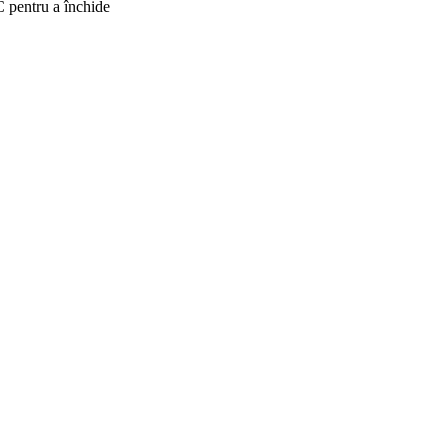
C pentru a închide