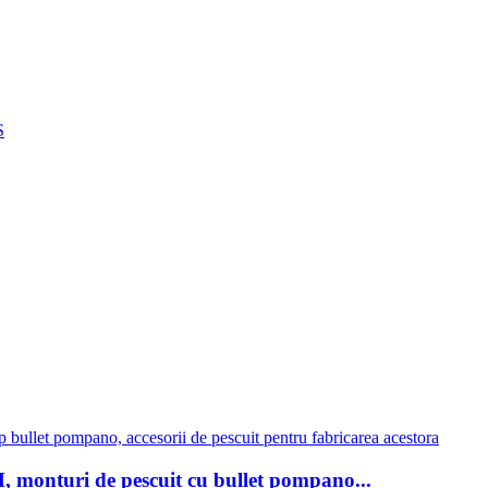
S
monturi de pescuit cu bullet pompano...