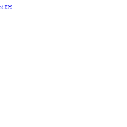
umă EPS